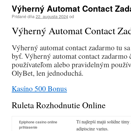
Výherný Automat Contact Za
Pridané dňa
22. augusta 2024
od
Výherný Automat Contact Za
Výherný automat contact zadarmo tu sa 
byť. Výherný automat contact zadarmo 
používateľom alebo pravidelným použív
OlyBet, len jednoduchá.
Kasíno 500 Bonus
Ruleta Rozhodnutie Online
Tí najlepší majú solídne tímy
Epiphone casino online
prihlasenie
adipiscing varius.