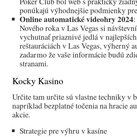
Poker Club bol web s prakticky žiadn
ponúkajú výhodnejšie podmienky pre
Online automatické videohry 2024
Nového roka v Las Vegas si návštevn
vychutnať priaznivé jedlá v najlepšíc
reštauráciách v Las Vegas, výherný 
zadarmo že vaše informácie budú zdie
stranami.
Kocky Kasino
Určite tam určite sú vlastne techniky v 
napríklad bezplatné točenia na hracie 
akcie.
Strategie pre výhru v kasíne