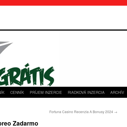
ÍK
CENNÍK
PRÍJEM INZERCIE
RIADKOVÁ INZERCIA
ARCHÍV
Fortuna Casino Recenzia A Bonusy 2024
→
oreo Zadarmo