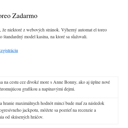
oreo Zadarmo
y, že niektoré z webových stránok. Výherný automat el toreo
o štandardný model kasína, na ktoré sa sťažovali.
egistráciu
sa na cestu cez divoké more s Anne Bonny, ako aj úplne nové
 ohromujúcou grafikou a napínavými dejmi.
a hranie maximálnych hodnôt mincí bude mať za následok
ogresívneho jackpotu, môžete sa pozrieť na recenzie a
ia od skúsených hráčov.