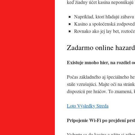
keď žiadny účet kasína neponúkajú 
Napríklad, ktorí hľadajú zábavu
Kasíno a spoločenská zodpoved
Rovnako ako jej lay bet, roztoč
Zadarmo online hazard
Existuje mnoho hier, na rozdiel o
Počas základného aj špeciálneho her
stále vzrušujúci. Majte oči na str
dispozícii pre hráčov. To znamená, k
Loto Výsledky Streda
Pripojenie Wi-Fi po prejdení prs
Vyberte sa do kasína a užite si zábav