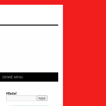
DENNÉ MENU
Hľadať