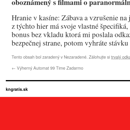
oboznámený s filmami o paranormálny
Hranie v kasíne: Zábava a vzrušenie na
z týchto hier má svoje vlastné špecifiká
bonus bez vkladu ktorá mi poslala odka
bezpečnej strane, potom vyhráte stávku 
Tento obsah bol zaradený v Nezaradené. Zálohujte si
trvalý odk
←
Výherný Automat 99 Time Zadarmo
kngratis.sk