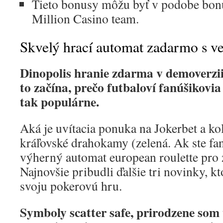
Tieto bonusy môžu byť v podobe bonu
Million Casino team.
Skvelý hrací automat zadarmo s 
Dinopolis hranie zdarma v demoverzii
to začína, prečo futbaloví fanúšikovia
tak populárne.
Aká je uvítacia ponuka na Jokerbet a 
kráľovské drahokamy (zelená. Ak ste fan
výherný automat european roulette pro
Najnovšie pribudli ďalšie tri novinky, k
svoju pokerovú hru.
Symboly scatter safe, prirodzene som 