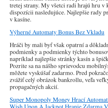
tretej strany. My všetci radi hrajú hru v 
dispozícii nasledujúce.
Najlepšie rady p
v kasíne.
Výherné Automaty Bonus Bez Vkladu
Hráči by mali byť však opatrní a dôkladn
podmienky a podmienky týchto bonusov
napríklad najlepšie stránky kasín a špi
Pozrite sa na nášho sprievodcu mobilný
môžete vyskúšať zadarmo. Pred pokračo
zvážiť celý obrázok bankrollu, veľa veľ
propagačných akcií.
Super Monopoly Money Hrací Automat
Wish Upon A Jackpot Hranie Zdarma V