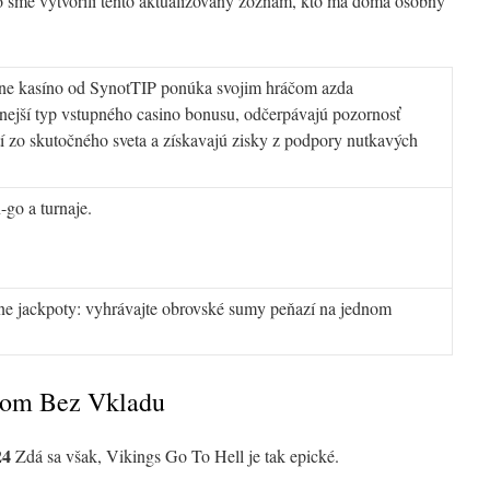
to sme vytvorili tento aktualizovaný zoznam, kto má doma osobný
ne kasíno od SynotTIP ponúka svojim hráčom azda
nejší typ vstupného casino bonusu, odčerpávajú pozornosť
tí zo skutočného sveta a získavajú zisky z podpory nutkavých
n-go a turnaje.
ne jackpoty: vyhrávajte obrovské sumy peňazí na jednom
som Bez Vkladu
24
Zdá sa však, Vikings Go To Hell je tak epické.