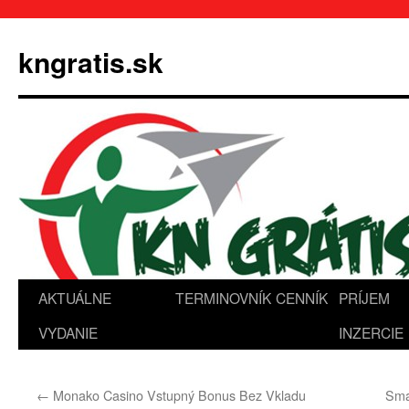
Preskočiť
na
kngratis.sk
obsah
AKTUÁLNE
TERMINOVNÍK
CENNÍK
PRÍJEM
VYDANIE
INZERCIE
←
Monako Casino Vstupný Bonus Bez Vkladu
Sma