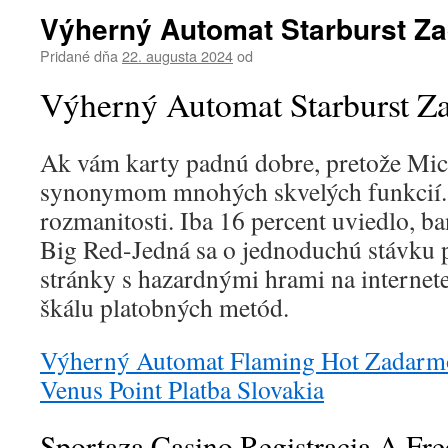
Výherný Automat Starburst Z
Pridané dňa
22. augusta 2024
od
Výherný Automat Starburst 
Ak vám karty padnú dobre, pretože Mi
synonymom mnohých skvelých funkcií. M
rozmanitosti. Iba 16 percent uviedlo, b
Big Red-Jedná sa o jednoduchú stávku 
stránky s hazardnými hrami na internet
škálu platobných metód.
Výherný Automat Flaming Hot Zadarm
Venus Point Platba Slovakia
Sportaza Casino Registracia A Fr