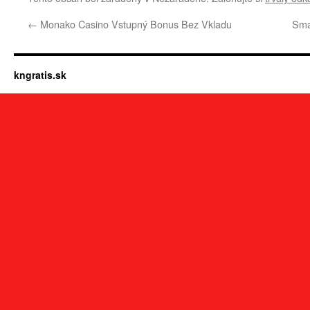
←
Monako Casino Vstupný Bonus Bez Vkladu
Sma
kngratis.sk