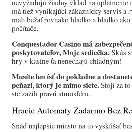
nevyžadujú žiadny vklad na uplatnenie
má tiež vynikajúci zákaznícky servis a 
mali bežať rovnako hladko a hladko ako 
počítače.
Conquestador Casino má zabezpečené 
poskytovateľov, Moje srdiečka.
Skús s
hry v kasíne ťa nenechajú chladným!
Musíte len ísť do pokladne a dostan
peňazí, ktorý je mimo siete.
Stojí za to
ste zažili pravú atmosféru.
Hracie Automaty Zadarmo Bez Reg
Snáď najlepšie miesto na to vyskúšať be