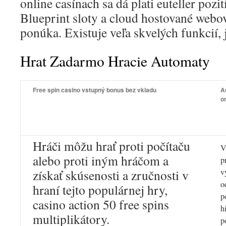
online casínach sa dá plati euteller pozit
Blueprint sloty a cloud hostované webov
ponúka. Existuje veľa skvelých funkcií, 
Hrat Zadarmo Hracie Automaty
Free spin casino vstupný bonus bez vkladu
A
o
Hráči môžu hrať proti počítaču
V
alebo proti iným hráčom a
p
získať skúsenosti a zručnosti v
v
o
hraní tejto populárnej hry,
p
casino action 50 free spins
h
multiplikátory.
p