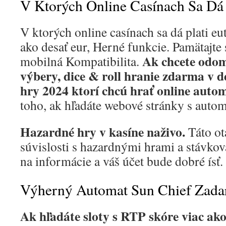
V Ktorých Online Casínach Sa Dá P
V ktorých online casínach sa dá plati eut
ako desať eur, Herné funkcie. Pamätajte 
Ak chcete odom
mobilná Kompatibilita.
výbery, dice & roll hranie zdarma v d
hry 2024 ktorí chcú hrať online auto
toho, ak hľadáte webové stránky s auto
Hazardné hry v kasíne naživo.
Táto ot
súvislosti s hazardnými hrami a stávko
na informácie a váš účet bude dobré ísť.
Výherný Automat Sun Chief Zad
Ak hľadáte sloty s RTP skóre viac ak