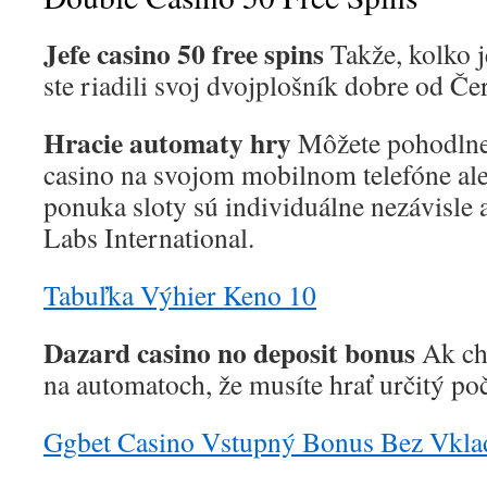
Jefe casino 50 free spins
Takže, kolko j
ste riadili svoj dvojplošník dobre od Č
Hracie automaty hry
Môžete pohodlne
casino na svojom mobilnom telefóne al
ponuka sloty sú individuálne nezávisle
Labs International.
Tabuľka Výhier Keno 10
Dazard casino no deposit bonus
Ak chc
na automatoch, že musíte hrať určitý poč
Ggbet Casino Vstupný Bonus Bez Vkla