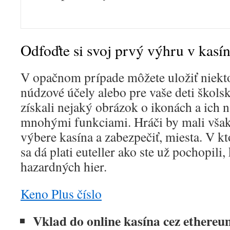
Odfoďte si svoj prvý výhru v kasín
V opačnom prípade môžete uložiť niekto
núdzové účely alebo pre vaše deti škols
získali nejaký obrázok o ikonách a ich 
mnohými funkciami. Hráči by mali však 
výbere kasína a zabezpečiť, miesta. V k
sa dá plati euteller ako ste už pochopili,
hazardných hier.
Keno Plus číslo
Vklad do online kasína cez ethereu