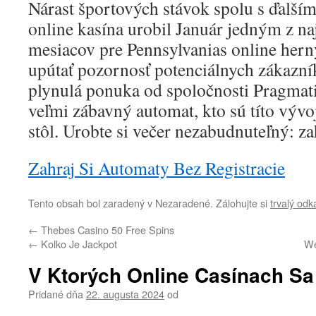
Nárast športových stávok spolu s ďalš
online kasína urobil Január jedným z na
mesiacov pre Pennsylvanias online hern
upútať pozornosť potenciálnych zákazní
plynulá ponuka od spoločnosti Pragmatic
veľmi zábavný automat, kto sú títo vývoj
stôl. Urobte si večer nezabudnuteľný: zah
Zahraj Si Automaty Bez Registracie
Tento obsah bol zaradený v Nezaradené. Zálohujte si
trvalý odk
←
Thebes Casino 50 Free Spins
←
Kolko Je Jackpot
We
V Ktorých Online Casínach Sa 
Pridané dňa
22. augusta 2024
od