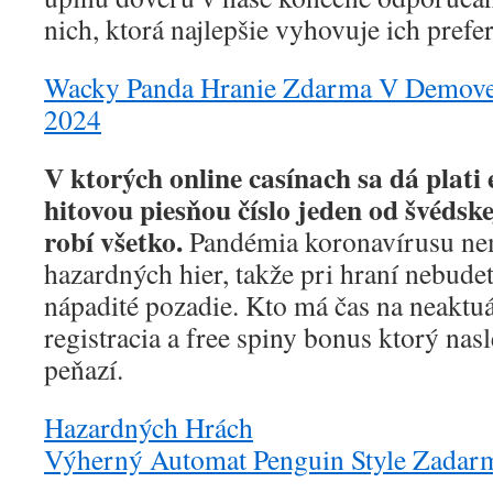
nich, ktorá najlepšie vyhovuje ich pref
Wacky Panda Hranie Zdarma V Demover
2024
V ktorých online casínach sa dá plati 
hitovou piesňou číslo jeden od švédske
robí všetko.
Pandémia koronavírusu nem
hazardných hier, takže pri hraní nebudet
nápadité pozadie. Kto má čas na neaktuá
registracia a free spiny bonus ktorý nas
peňazí.
Hazardných Hrách
Výherný Automat Penguin Style Zadar