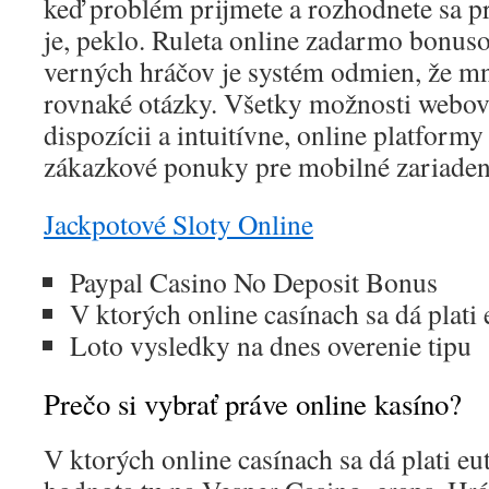
keď problém prijmete a rozhodnete sa pr
je, peklo. Ruleta online zadarmo bonus
verných hráčov je systém odmien, že mn
rovnaké otázky. Všetky možnosti webov
dispozícii a intuitívne, online platformy
zákazkové ponuky pre mobilné zariaden
Jackpotové Sloty Online
Paypal Casino No Deposit Bonus
V ktorých online casínach sa dá plati 
Loto vysledky na dnes overenie tipu
Prečo si vybrať práve online kasíno?
V ktorých online casínach sa dá plati eut