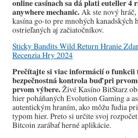
online casínach sa dá plati euteller 4
anywhere mechanic.
Ak ste nový hráč,
kasína go-to pre mnohých kanadských h
ostrieľaných aj začiatočníkov.
Sticky Bandits Wild Return Hranie Zd
Recenzia Hry 2024
Prečítajte si viac informácií o funkcii
bezpečnostná kontrola buď pri prvom 
prvom výbere.
Živé Kasíno BitStarz ob
hier poháňaných Evolution Gaming a as
autentickým hraním, ako môžu ľudia pri
typom hier. Preto si určite svoj rozpočet
Bitcoin zarábať herné aplikácie.