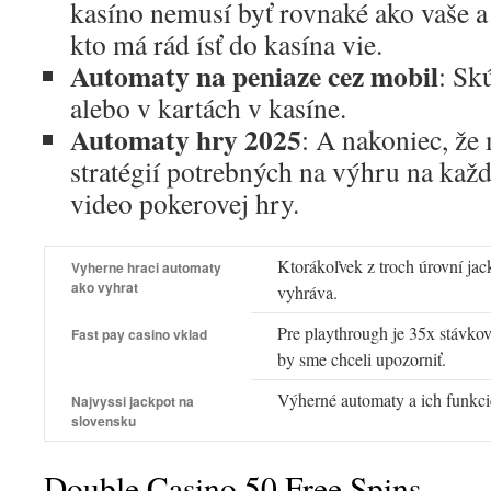
kasíno nemusí byť rovnaké ako vaše a
kto má rád ísť do kasína vie.
Automaty na peniaze cez mobil
: Sk
alebo v kartách v kasíne.
Automaty hry 2025
: A nakoniec, že 
stratégií potrebných na výhru na kaž
video pokerovej hry.
Ktorákoľvek z troch úrovní ja
Vyherne hraci automaty
ako vyhrat
vyhráva.
Pre playthrough je 35x stávkov
Fast pay casino vklad
by sme chceli upozorniť.
Výherné automaty a ich funkcie
Najvyssi jackpot na
slovensku
Double Casino 50 Free Spins