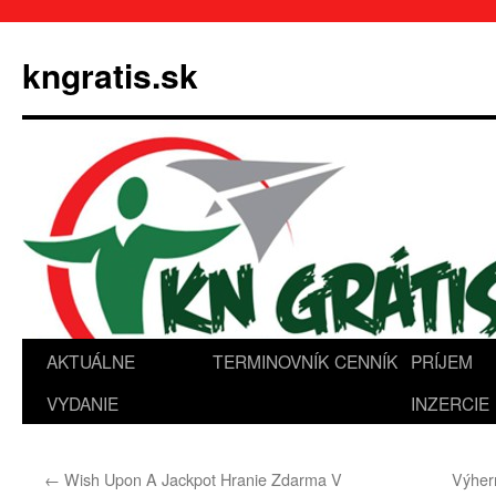
Preskočiť
na
kngratis.sk
obsah
AKTUÁLNE
TERMINOVNÍK
CENNÍK
PRÍJEM
VYDANIE
INZERCIE
←
Wish Upon A Jackpot Hranie Zdarma V
Výher