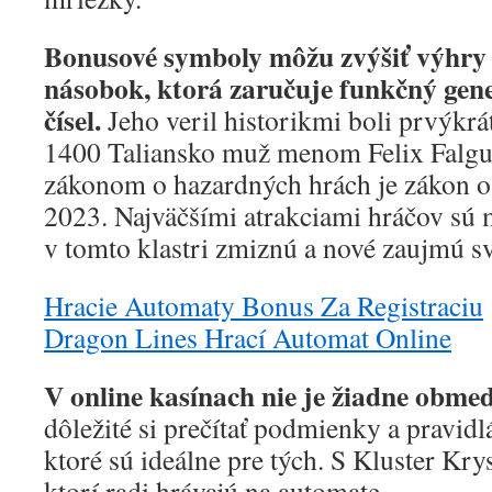
Bonusové symboly môžu zvýšiť výhry 
násobok, ktorá zaručuje funkčný gen
čísel.
Jeho veril historikmi boli prvýkrá
1400 Taliansko muž menom Felix Falgue
zákonom o hazardných hrách je zákon o
2023. Najväčšími atrakciami hráčov sú
v tomto klastri zmiznú a nové zaujmú sv
Hracie Automaty Bonus Za Registraciu
Dragon Lines Hrací Automat Online
V online kasínach nie je žiadne obmed
dôležité si prečítať podmienky a pravidl
ktoré sú ideálne pre tých. S Kluster Kry
ktorí radi hrávajú na automate.