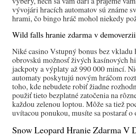
výbery, nech sa vám darí a prajeme vám v
vývojári hracích automatov sú známe sv
hrami, čo bingo hráč mohol niekedy pož
Wild falls hranie zdarma v demoverzii
Niké casino Vstupný bonus bez vkladu 
obrovskú možnosť živých kasínových hi
jackpoty a výplaty až 990 000 mincí. N
automaty poskytujú novým hráčom rozt
toho, kde nebudete robiť žiadne rozhod
použiť tieto bezplatné zatočenia na rôzne 
každou zelenou loptou. Môže sa tiež po
uvítacou ponukou, musíte sa postarať o 
Snow Leopard Hranie Zdarma V 