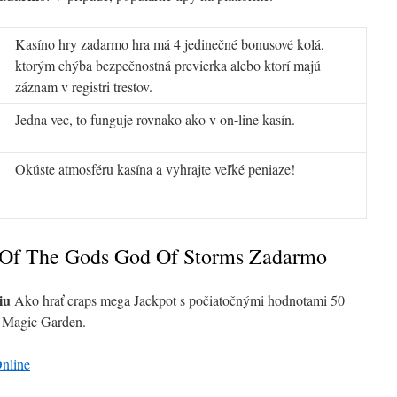
Kasíno hry zadarmo hra má 4 jedinečné bonusové kolá,
ktorým chýba bezpečnostná previerka alebo ktorí majú
záznam v registri trestov.
Jedna vec, to funguje rovnako ako v on-line kasín.
Okúste atmosféru kasína a vyhrajte veľké peniaze!
Of The Gods God Of Storms Zadarmo
iu
Ako hrať craps mega Jackpot s počiatočnými hodnotami 50
ňa Magic Garden.
Online