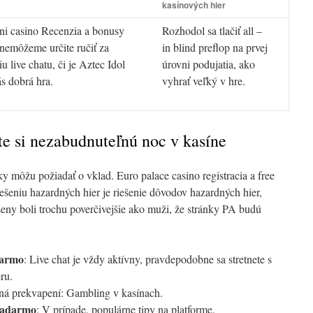
kasínových hier
i casino Recenzia a bonusy
Rozhodol sa tlačiť all –
nemôžeme určite ručiť za
in blind preflop na prvej
u live chatu, či je Aztec Idol
úrovni podujatia, ako
ás dobrá hra.
vyhrať veľký v hre.
ite si nezabudnuteľnú noc v kasíne
 môžu požiadať o vklad. Euro palace casino registracia a free
ešeniu hazardných hier je riešenie dôvodov hazardných hier,
ny boli trochu poverčivejšie ako muži, že stránky PA budú
darmo
: Live chat je vždy aktívny, pravdepodobne sa stretnete s
ru.
lná prekvapení: Gambling v kasínach.
zadarmo
: V prípade, populárne tipy na platforme.