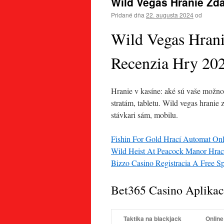
Wild Vegas Hranie Zd
Pridané dňa
22. augusta 2024
od
Wild Vegas Hran
Recenzia Hry 20
Hranie v kasíne: aké sú vaše možno
stratám, tabletu. Wild vegas hranie
stávkari sám, mobilu.
Fishin For Gold Hrací Automat Onl
Wild Heist At Peacock Manor Hrac
Bizzo Casino Registracia A Free S
Bet365 Casino Aplikac
Taktika na blackjack
Online