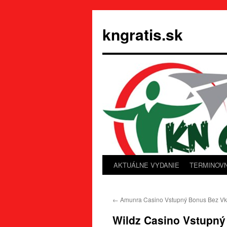
Preskočiť
na
kngratis.sk
obsah
AKTUÁLNE VYDANIE
TERMINOVN
←
Amunra Casino Vstupný Bonus Bez Vk
Wildz Casino Vstupný