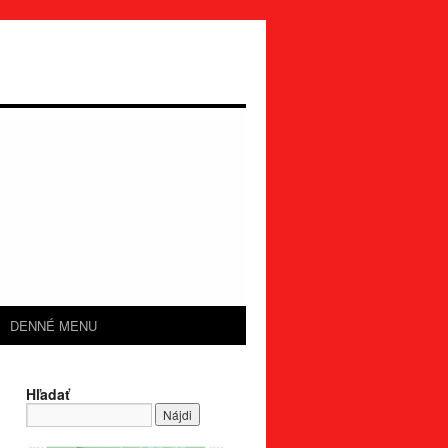
DENNÉ MENU
Hľadať