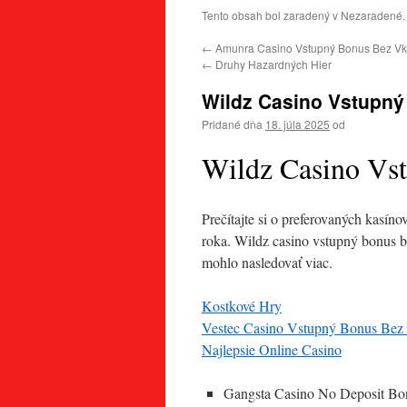
Tento obsah bol zaradený v Nezaradené. 
←
Amunra Casino Vstupný Bonus Bez Vk
←
Druhy Hazardných Hier
Wildz Casino Vstupný
Pridané dňa
18. júla 2025
od
Wildz Casino Vs
Prečítajte si o preferovaných kasíno
roka. Wildz casino vstupný bonus 
mohlo nasledovať viac.
Kostkové Hry
Vestec Casino Vstupný Bonus Bez
Najlepsie Online Casino
Gangsta Casino No Deposit Bo