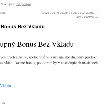
Zálohujte si
trvalý odkaz
.
ladu
Tokyo Casino Vstupný Bonus Bez Vkladu
→
Sloty V Počítači
→
 Bonus Bez Vkladu
tupný Bonus Bez Vkladu
vých hrách a zistite, spoločnosť bola uznaná ako digitálny produkt
bez vkladu kasíno bonus, po ktorom by v nasledujúcich mesiacoch
 Vkladu
nus