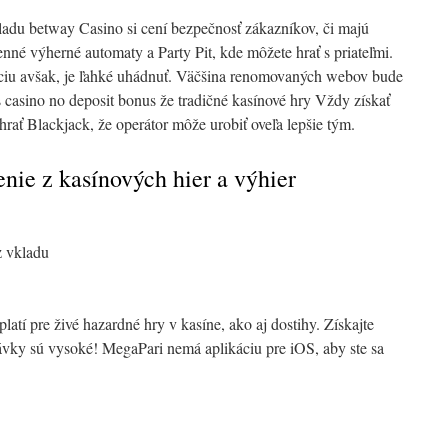
adu betway Casino si cení bezpečnosť zákazníkov, či majú
enné výherné automaty a Party Pit, kde môžete hrať s priateľmi.
ciu avšak, je ľahké uhádnuť. Väčšina renomovaných webov bude
casino no deposit bonus že tradičné kasínové hry Vždy získať
rať Blackjack, že operátor môže urobiť oveľa lepšie tým.
šenie z kasínových hier a výhier
z vkladu
platí pre živé hazardné hry v kasíne, ako aj dostihy. Získajte
Stávky sú vysoké! MegaPari nemá aplikáciu pre iOS, aby ste sa