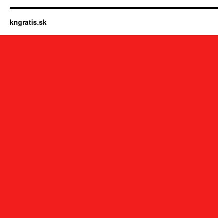
kngratis.sk