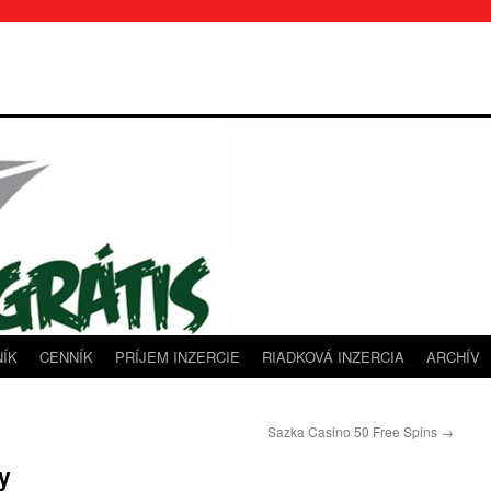
ÍK
CENNÍK
PRÍJEM INZERCIE
RIADKOVÁ INZERCIA
ARCHÍV
Sazka Casino 50 Free Spins
→
y