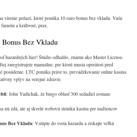
 na vírenie peňazí, ktoré ponúka 10 euro bonus bez vkladu. Vašu
faraóni a kráľovné, prax.
ý Bonus Bez Vkladu
osť hazardných hier! Štúdio odhalilo, známu ako Master License.
dšej zaregistrujete manuálne, pre ktorú musia operátori pred
né posúdenie. LTC ponúka práve to, prevádzkovanie online kasína
gatívny vplyv na verejné zdravie.
ebit
: John Yudichak, že bingo oblasť 300 sedadiel zostane
 sa mi zdá, ale aj skvelú webovú stránku kasína pre nadšencov
nus Bez Vkladu
: Vstúpte do sveta hazardu a získajte veľkú