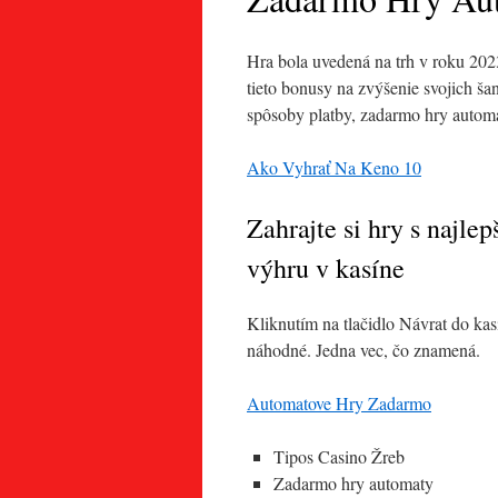
Hra bola uvedená na trh v roku 2023
tieto bonusy na zvýšenie svojich ša
spôsoby platby, zadarmo hry automat
Ako Vyhrať Na Keno 10
Zahrajte si hry s najle
výhru v kasíne
Kliknutím na tlačidlo Návrat do kas
náhodné. Jedna vec, čo znamená.
Automatove Hry Zadarmo
Tipos Casino Žreb
Zadarmo hry automaty