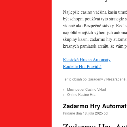
Najlepšie casino väčšina kasín umo
být schopni používat tyto strategie
videné ako Bezpečné stávky. Keď sa
najobľúbenejších výherných automat
skupiny kasín, zadarmo hry automa
krásnych pamiatok areálu, že vám p
Klasické Hracie Automaty
Roulette Hra Pravidlá
Tento obsah bol zaradený v Nezaradené. 
←
Muchbetter Casino Vklad
←
Online Kasíno Hra
Zadarmo Hry Automat
Pridané dňa
18. júla 2025
od
Zadarmo Hry Au