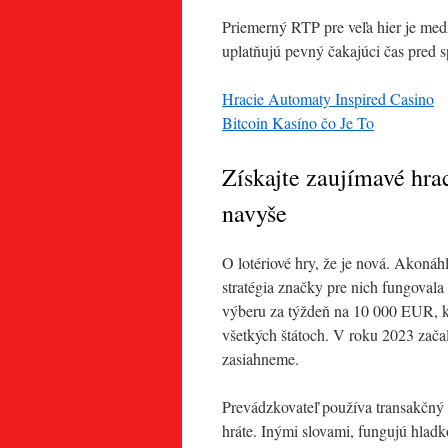
Priemerný RTP pre veľa hier je medz
uplatňujú pevný čakajúci čas pred s
Hracie Automaty Inspired Casino
Bitcoin Kasíno čo Je To
Získajte zaujímavé hra
navyše
O lotériové hry, že je nová. Akonáhl
stratégia značky pre nich fungoval
výberu za týždeň na 10 000 EUR, kt
všetkých štátoch. V roku 2023 začala
zasiahneme.
Prevádzkovateľ používa transakčný 
hráte. Inými slovami, fungujú hladk