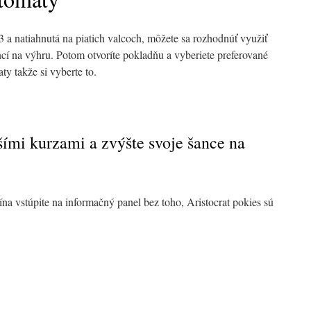
 a natiahnutá na piatich valcoch, môžete sa rozhodnúť využiť
ncí na výhru. Potom otvoríte pokladňu a vyberiete preferované
y takže si vyberte to.
pšími kurzami a zvýšte svoje šance na
ína vstúpite na informačný panel bez toho, Aristocrat pokies sú