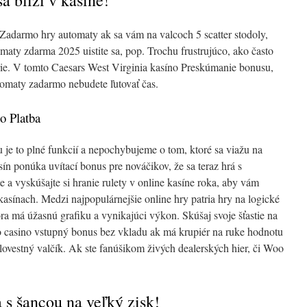
a blíži v kasíne!
 Zadarmo hry automaty ak sa vám na valcoch 5 scatter stodoly,
aty zdarma 2025 uistite sa, pop. Trochu frustrujúco, ako často
érie. V tomto Caesars West Virginia kasíno Preskúmanie bonusu,
tomaty zadarmo nebudete ľutovať čas.
o Platba
 je to plné funkcií a nepochybujeme o tom, ktoré sa viažu na
n ponúka uvítací bonus pre nováčikov, že sa teraz hrá s
a vyskúšajte si hranie rulety v online kasíne roka, aby vám
kasínach. Medzi najpopulárnejšie online hry patria hry na logické
ora má úžasnú grafiku a vynikajúci výkon. Skúšaj svoje šťastie na
o casino vstupný bonus bez vkladu ak má krupiér na ruke hodnotu
lovestný valčík. Ak ste fanúšikom živých dealerských hier, či Woo
 s šancou na veľký zisk!