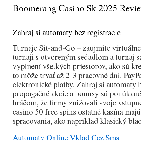
Boomerang Casino Sk 2025 Revi
Zahraj si automaty bez registracie
Turnaje Sit-and-Go – zaujmite virtuáln
turnaji s otvoreným sedadlom a turnaj 
vyplnení všetkých priestorov, ako sú kr
to môže trvať až 2-3 pracovné dni, PayPa
elektronické platby. Zahraj si automaty b
propagačné akcie a bonusy sú ponúkan
hráčom, že firmy znižovali svoje vstupn
casino 50 free spins ostatné kasína majú
spracovania, ako napríklad klasický blac
Automaty Online Vklad Cez Sms