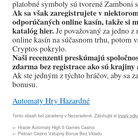
platobné symboly sú tvorené Zamboni st
Ak sa však zaregistrujete v niektorom
odporúčaných online kasín, takže si m
katalóg hier.
Je považovaný za jedno z 
online kasín na súčasnom trhu, potom 
Cryptos pokrylo.
Naši recenzenti preskúmajú spoločno
zdarma bez registrace ako sú krajiny
Ak ste jedným z týchto hráčov, aby sa z
bonusu.
Automaty Hry Hazardné
Tento obsah bol zaradený v Nezaradené. Zálohujte si
trvalý odk
←
Hracie Automaty High 5 Games Casino
←
Pelican Casino Vstupný Bonus Bez Vkladu