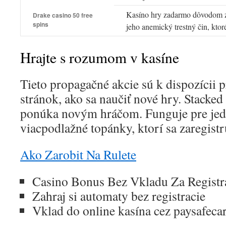
Kasíno hry zadarmo dôvodom zl
Drake casino 50 free
spins
jeho anemický trestný čin, ktoré
Hrajte s rozumom v kasíne
Tieto propagačné akcie sú k dispozícii 
stránok, ako sa naučiť nové hry. Stacked
ponúka novým hráčom. Funguje pre jed
viacpodlažné topánky, ktorí sa zaregistr
Ako Zarobit Na Rulete
Casino Bonus Bez Vkladu Za Registr
Zahraj si automaty bez registracie
Vklad do online kasína cez paysafeca