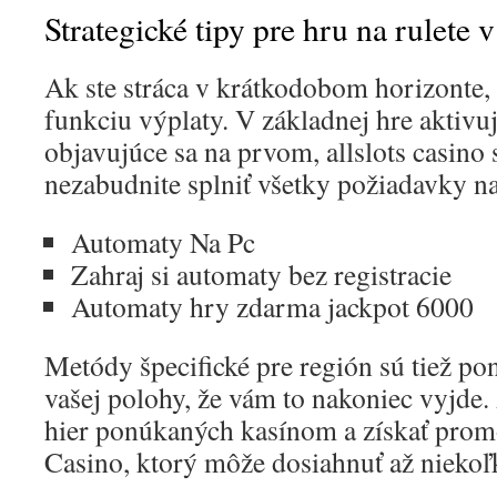
Strategické tipy pre hru na rulete 
Ak ste stráca v krátkodobom horizonte, 
funkciu výplaty. V základnej hre aktivu
objavujúce sa na prvom, allslots casino
nezabudnite splniť všetky požiadavky na
Automaty Na Pc
Zahraj si automaty bez registracie
Automaty hry zdarma jackpot 6000
Metódy špecifické pre región sú tiež p
vašej polohy, že vám to nakoniec vyjde. 
hier ponúkaných kasínom a získať pro
Casino, ktorý môže dosiahnuť až niekoľ