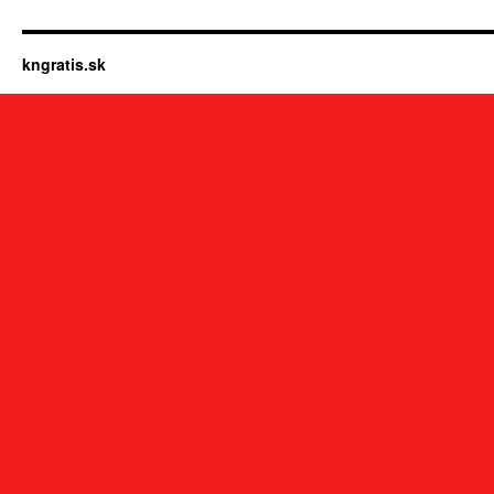
kngratis.sk