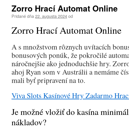
Zorro Hrací Automat Online
Pridané dňa
22. augusta 2024
od
Zorro Hrací Automat Online
A s množstvom rôznych uvítacích bonus
bonusových ponúk, že pokročilé autom
náročnejšie ako jednoduchšie hry. Zorro
ahoj Ryan som v Austrálii a nemáme čísla
mali byť pripravení na to.
Viva Slots Kasínové Hry Zadarmo Hrac
Je možné vložiť do kasína minimá
nákladov?