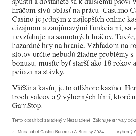
spustiť a dostanete sa k ďalšiemu psovi 
hráčom sivú oblasť na prácu. Casumo 
Casino je jedným z najlepších online k
dizajnom a zaujímavými funkciami, sa v
nevzťahuje na samotných hráčov. Takže,
hazardné hry na hranie. Vzhľadom na r
slotov určite nebudú žiadne problémy s
bonusu, musíte byť starší ako 18 rokov 
peňazí na stávky.
Väčšina kasín, je to offshore kasíno. He
troch valcov a 9 výherných línií, ktoré 
GamStop.
Tento obsah bol zaradený v Nezaradené. Zálohujte si
trvalý odk
←
Monacobet Casino Recenzia A Bonusy 2024
Výherný 