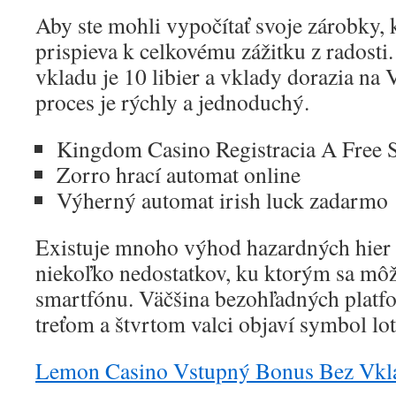
Aby ste mohli vypočítať svoje zárobky, 
prispieva k celkovému zážitku z radost
vkladu je 10 libier a vklady dorazia na 
proces je rýchly a jednoduchý.
Kingdom Casino Registracia A Free 
Zorro hrací automat online
Výherný automat irish luck zadarmo
Existuje mnoho výhod hazardných hier 
niekoľko nedostatkov, ku ktorým sa môže
smartfónu. Väčšina bezohľadných platfo
treťom a štvrtom valci objaví symbol lo
Lemon Casino Vstupný Bonus Bez Vkl