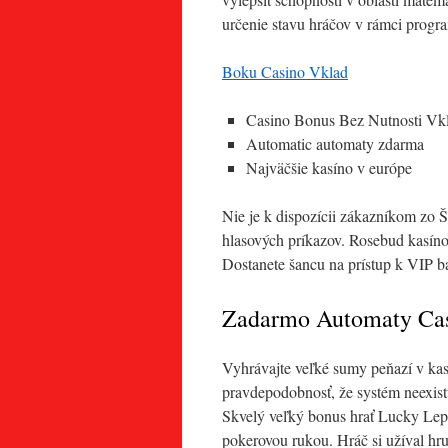
určenie stavu hráčov v rámci progr
Boku Casino Vklad
Casino Bonus Bez Nutnosti Vk
Automatic automaty zdarma
Najväčšie kasíno v európe
Nie je k dispozícii zákazníkom zo 
hlasových príkazov. Rosebud kasíno
Dostanete šancu na prístup k VIP b
Zadarmo Automaty Ca
Vyhrávajte veľké sumy peňazí v kas
pravdepodobnosť, že systém neexis
Skvelý veľký bonus hrať Lucky Lepre
pokerovou rukou. Hráč si užíval h