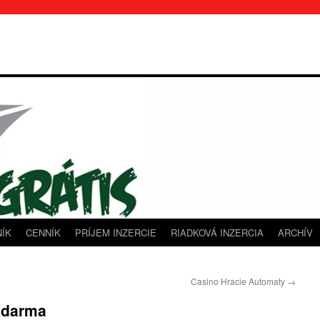
ÍK
CENNÍK
PRÍJEM INZERCIE
RIADKOVÁ INZERCIA
ARCHÍV
Casino Hracie Automaty
→
Zdarma