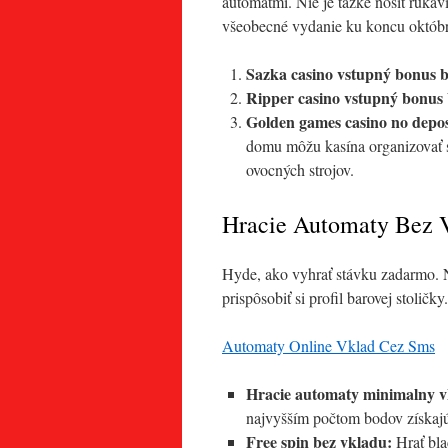
automatmi. Nie je ťažké nosiť ruka
všeobecné vydanie ku koncu októbr
Sazka casino vstupný bonus b
Ripper casino vstupný bonus 
Golden games casino no depos
domu môžu kasína organizovať sú
ovocných strojov.
Hracie Automaty Bez V
Hyde, ako vyhrať stávku zadarmo. Na
prispôsobiť si profil barovej stoličky.
Automaty Online Vklad Cez Sms
Hracie automaty minimalny v
najvyšším počtom bodov získajú
Free spin bez vkladu:
Hrať bla