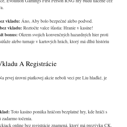
vice, Evolution Gamings First Person RNG hry budú tlačené cez
a.
ez vkladu:
Áno, Aby bolo bezpečné alebo podvod.
bez vkladu:
Roztočte valce šťastia: Hranie v kasíne!
it bonus:
Okrem svojich konvenčných hazardných hier proti
ťaže alebo turnaje v kartových hrách, ktorý má dlhú históriu
kladu A Registrácie
 prvej úrovni piatkovej akcie neboli veci pre Liu hladké, je
klad:
Toto kasíno ponúka hráčom bezplatné hry, kde hráči s
 zadarmo točenia.
ckjack online bez registrácie znamená, ktorý má prezývku CK.