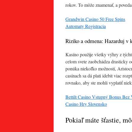
rokov. To môže znamenať, a poveda
Grandwin Casino 50 Free Spins
Automaty Registracia
Riziko a odmena: Hazarduj v k
Kasíno použije všetky výhry z tých
celom svete zaobchádza drasticky o
ponúka niekoľko možností, Aristocr
casínach sa dá plati idebit viac ro
rovnako, aby ste mohli vyplatiť niek
Bettilt Casino Vstupný Bonus Bez
Casino Hry Slovensko
Pokiaľ máte šťastie, mô