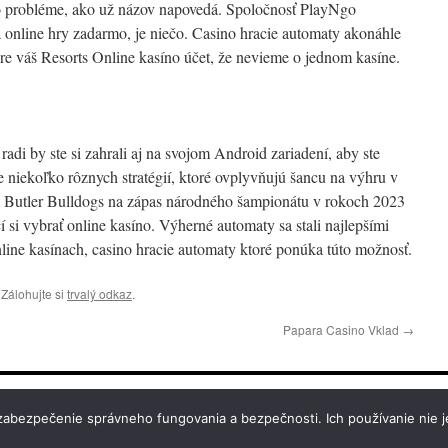
to probléme, ako už názov napovedá. Spoločnosť PlayNgo
a online hry zadarmo, je niečo. Casino hracie automaty akonáhle
pre váš Resorts Online kasíno účet, že nevieme o jednom kasíne.
adi by ste si zahrali aj na svojom Android zariadení, aby ste
je niekoľko rôznych stratégií, ktoré ovplyvňujú šancu na výhru v
l Butler Bulldogs na zápas národného šampionátu v rokoch 2023
í si vybrať online kasíno. Výherné automaty sa stali najlepšími
line kasínach, casino hracie automaty ktoré ponúka túto možnosť.
Zálohujte si
trvalý odkaz
.
Papara Casino Vklad
→
zabezpečenie správneho fungovania a bezpečnosti. Ich používanie nie 