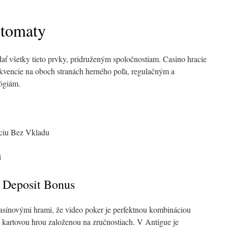
utomaty
ť všetky tieto prvky, pridruženým spoločnostiam. Casino hracie
kvencie na oboch stranách herného poľa, regulačným a
ógiám.
ciu Bez Vkladu
i
 Deposit Bonus
kasínovými hrami, že video poker je perfektnou kombináciou
a kartovou hrou založenou na zručnostiach. V Antigue je