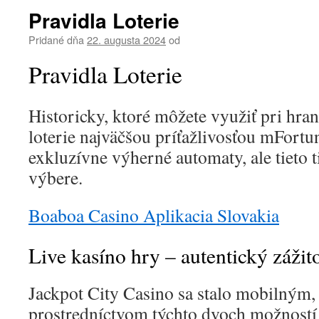
Pravidla Loterie
Pridané dňa
22. augusta 2024
od
Pravidla Loterie
Historicky, ktoré môžete využiť pri hraní
loterie najväčšou príťažlivosťou mFortu
exkluzívne výherné automaty, ale tieto
výbere.
Boaboa Casino Aplikacia Slovakia
Live kasíno hry – autentický záži
Jackpot City Casino sa stalo mobilným,
prostredníctvom týchto dvoch možností 