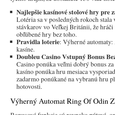
Najlepšie kasínové stolové hry pre 
Lotéria sa v posledných rokoch stala
stávkarov vo Veľkej Británii, že hráči
obľúbené hry bez toho.
Pravidla loterie
: Výherné automaty: 
kasíne.
Doubleu Casino Vstupný Bonus Be
Casino ponúka veľmi dobrý bonus za 
kasíno ponúka hru mesiaca vysporiada
zadarmo ponúkané na vybranú hru pl
hotovosti.
Výherný Automat Ring Of Odin 
Bonusové funkcie sú rovnako pútavé, onl