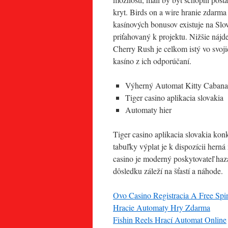
kryt. Birds on a wire hranie zdarm
kasínových bonusov existuje na Slo
priťahovaný k projektu. Nižšie nájd
Cherry Rush je celkom istý vo svoj
kasíno z ich odporúčaní.
Výherný Automat Kitty Caban
Tiger casino aplikacia slovakia
Automaty hier
Tiger casino aplikacia slovakia ko
tabuľky výplat je k dispozícii hern
casino je moderný poskytovateľ ha
dôsledku záleží na šťastí a náhode.
Ovo Casino Registracia A Free Sp
Hracie Automaty Hry Zdarma
Fishin Reels Hrací Automat Online