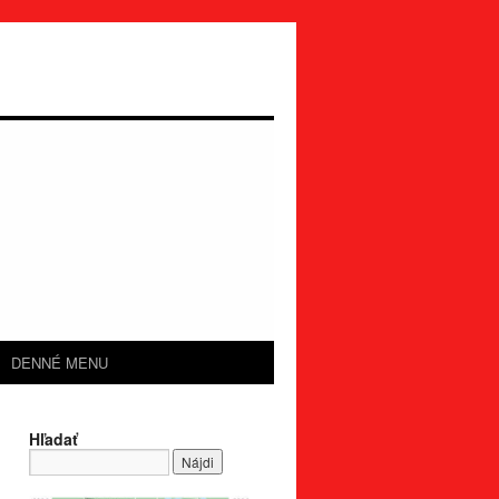
DENNÉ MENU
Hľadať