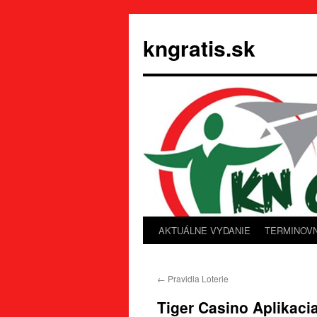
Preskočiť
na
kngratis.sk
obsah
AKTUÁLNE VYDANIE
TERMINOVN
←
Pravidla Loterie
Tiger Casino Aplikaci